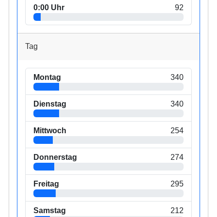
0:00 Uhr
92
Tag
Montag
340
Dienstag
340
Mittwoch
254
Donnerstag
274
Freitag
295
Samstag
212